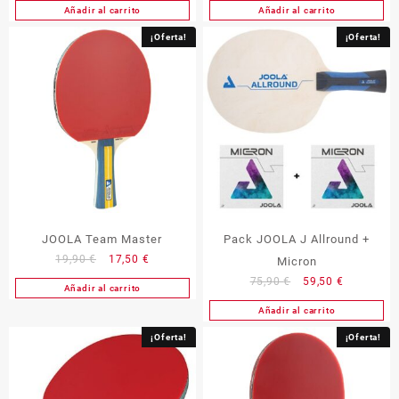
Añadir al carrito
Añadir al carrito
original
actual
era:
es:
¡Oferta!
¡Oferta!
22,90 €.
19,90 €.
JOOLA Team Master
Pack JOOLA J Allround +
El
El
19,90
€
17,50
€
Micron
precio
precio
El
El
75,90
€
59,50
€
Añadir al carrito
original
actual
precio
precio
Añadir al carrito
era:
es:
original
actual
19,90 €.
17,50 €.
era:
es:
¡Oferta!
¡Oferta!
75,90 €.
59,50 €.