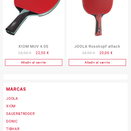
XIOM MUV 4.0S
JOOLA Rosskopf attack
El
El
El
El
25,90
€
22,50
€
24,90
€
20,00
€
precio
precio
precio
precio
Añadir al carrito
Añadir al carrito
original
actual
original
actual
era:
es:
era:
es:
25,90 €.
22,50 €.
24,90 €.
20,00 €.
MARCAS
JOOLA
XIOM
SAUER&TROGER
DONIC
TIBHAR