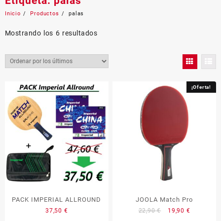
Etiqueta:
palas
Inicio
Productos
palas
Ordenado
Mostrando los 6 resultados
por
los
últimos
¡Oferta!
PACK IMPERIAL ALLROUND
JOOLA Match Pro
El
El
37,50
€
22,90
€
19,90
€
precio
precio