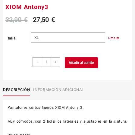
XIOM Antony3
El
El
32,90
€
27,50
€
precio
precio
talla
Limpiar
original
actual
era:
es:
XIOM
-
+
Añadir al carrito
Antony3
32,90 €.
27,50 €.
cantidad
DESCRIPCIÓN
INFORMACIÓN ADICIONAL
Pantalones cortos ligeros XIOM Antony 3.
Muy cómodos, con 2 bolsillos laterales y ajustables en la cintura.