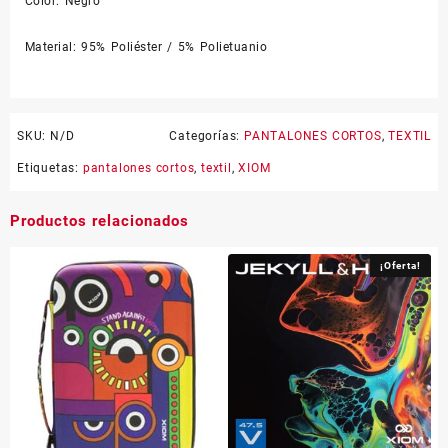
Color: Negro
Material: 95% Poliéster / 5% Polietuanio
SKU:
N/D
Categorías:
PANTALONES CORTOS
,
TEXTIL
Etiquetas:
pantalones cortos
,
textil
,
XIOM
Productos relacionados
¡Oferta!