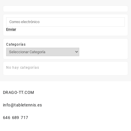
producto
era:
es:
tiene
54,95 €.
44,90 €.
múltiples
variantes.
Las
Enviar
opciones
se
Categorías
pueden
elegir
en
la
No hay categorías
página
de
producto
DRAGO-TT.COM
info@tabletennis.es
646 689 717