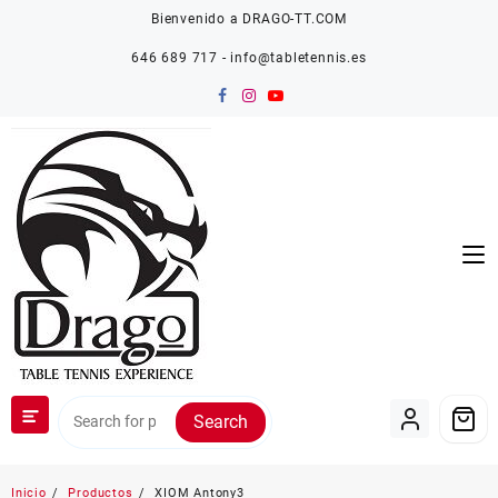
Saltar
Bienvenido a DRAGO-TT.COM
al
contenido
646 689 717 - info@tabletennis.es
Search
Inicio
Productos
XIOM Antony3