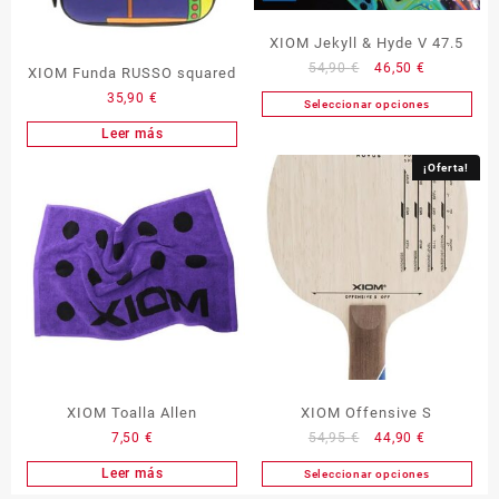
XIOM Jekyll & Hyde V 47.5
El
El
54,90
€
46,50
€
XIOM Funda RUSSO squared
precio
precio
35,90
€
Seleccionar opciones
Este
original
actual
Leer más
producto
era:
es:
tiene
54,90 €.
46,50 €.
¡Oferta!
múltiples
variantes.
Las
opciones
se
pueden
elegir
en
la
página
XIOM Toalla Allen
XIOM Offensive S
de
El
El
7,50
€
54,95
€
44,90
€
producto
precio
precio
Leer más
Seleccionar opciones
Este
original
actual