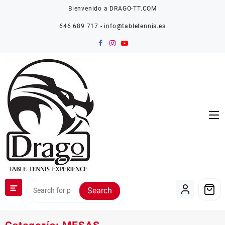
Saltar
Bienvenido a DRAGO-TT.COM
al
contenido
646 689 717 - info@tabletennis.es
Search