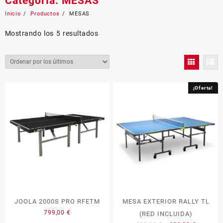
Categoría:
MESAS
Inicio
Productos
MESAS
Ordenado
Mostrando los 5 resultados
por
los
últimos
¡Oferta!
JOOLA 2000S PRO RFETM
MESA EXTERIOR RALLY TL
799,00
€
(RED INCLUIDA)