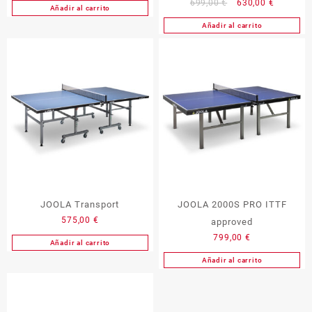
El
El
699,00
€
630,00
€
Añadir al carrito
precio
precio
Añadir al carrito
original
actual
era:
es:
699,00 €.
630,00 €
JOOLA Transport
JOOLA 2000S PRO ITTF
575,00
€
approved
799,00
€
Añadir al carrito
Añadir al carrito