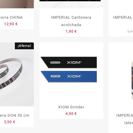
Gorra CHINA
IMPERIAL Cantonera
IMPERIAL
El
El
€
12,90
€
acolchada
precio
precio
1,90
€
5,
original
actual
era:
es:
¡Oferta!
19,90 €.
12,90 €.
XIOM Grinder
4,90
€
era GON 50 cm
IMPERIA
El
El
€
5,50
€
late
precio
precio