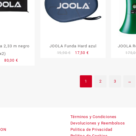
a 2,33 m negro
JOOLA Funda Hard azul
JOOLA Ro
El
El
19,90
€
17,50
€
175,
(x2)
precio
precio
El
El
€
80,00
€
original
actual
precio
precio
era:
es:
original
actual
19,90 €.
17,50 €.
era:
es:
1
2
3
→
85,00 €.
80,00 €.
Términos y Condiciones
Devoluciones y Reembolsos
ION
Politica de Privacidad
Politica de Cookies