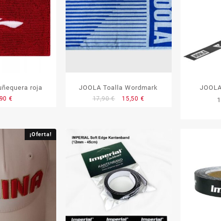
ñequera roja
JOOLA Toalla Wordmark
JOOLA
El
El
,90
€
17,90
€
15,50
€
precio
precio
original
actual
era:
es:
¡Oferta!
17,90 €.
15,50 €.