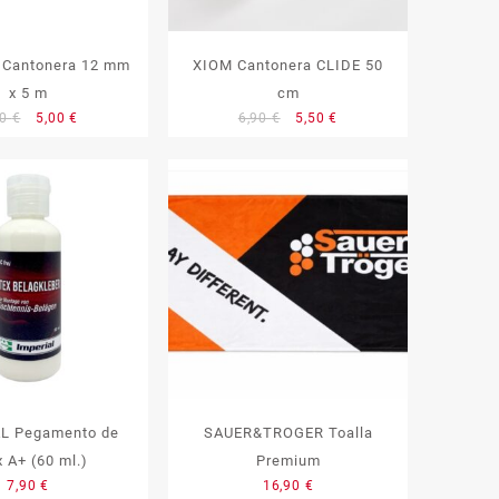
 Cantonera 12 mm
XIOM Cantonera CLIDE 50
x 5 m
cm
El
El
El
El
90
€
5,00
€
6,90
€
5,50
€
precio
precio
precio
precio
original
actual
original
actual
era:
es:
era:
es:
5,90 €.
5,00 €.
6,90 €.
5,50 €.
L Pegamento de
SAUER&TROGER Toalla
x A+ (60 ml.)
Premium
7,90
€
16,90
€