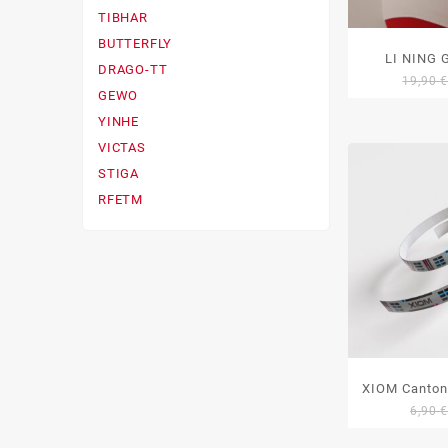
TIBHAR
BUTTERFLY
LI NING 
DRAGO-TT
19,90
GEWO
YINHE
VICTAS
STIGA
RFETM
XIOM Canton
6,90