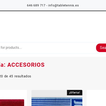
646 689 717 - info@tabletennis.es
Sea
ía:
ACCESORIOS
Ordenado
0 de 45 resultados
por
los
¡Oferta!
últimos