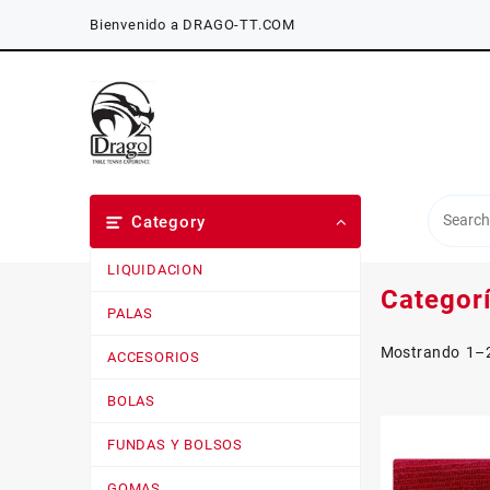
Saltar
Bienvenido a DRAGO-TT.COM
al
contenido
Category
LIQUIDACION
Categor
PALAS
Mostrando 1–2
ACCESORIOS
BOLAS
FUNDAS Y BOLSOS
GOMAS