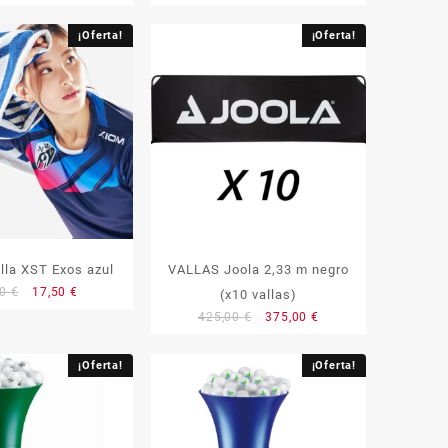
¡Oferta!
¡Oferta!
lla XST Exos azul
VALLAS Joola 2,33 m negro
El
El
90
€
17,50
€
(x10 vallas)
precio
precio
El
El
425,00
€
375,00
€
original
actual
precio
precio
era:
es:
original
actual
¡Oferta!
¡Oferta!
19,90 €.
17,50 €.
era:
es:
425,00 €.
375,00 €.