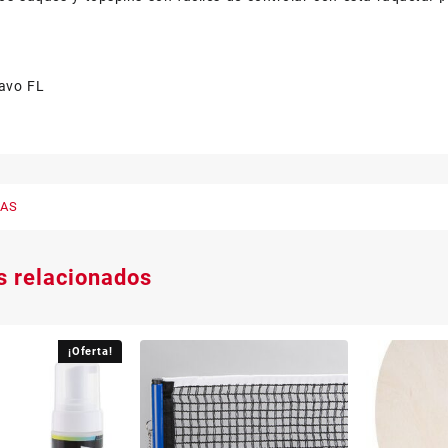
avo FL
LAS
s relacionados
¡Oferta!