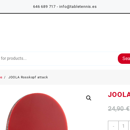
646 689 717 - info@tabletennis.es
Sea
os
JOOLA Rosskopf attack
JOOLA
24,90
€
JOOL
-
Rossk