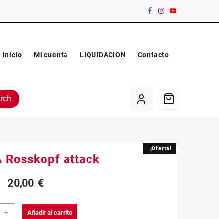
Inicio
Mi cuenta
LIQUIDACION
Contacto
rch
¡Oferta!
¡Oferta!
 Rosskopf attack
El
El
20,00
€
precio
precio
A
+
Añadir al carrito
opf