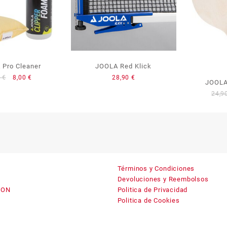
 Pro Cleaner
JOOLA Red Klick
El
El
0
€
8,00
€
28,90
€
JOOLA 
precio
precio
24,9
original
actual
era:
es:
9,90 €.
8,00 €.
Términos y Condiciones
Devoluciones y Reembolsos
ION
Politica de Privacidad
Politica de Cookies