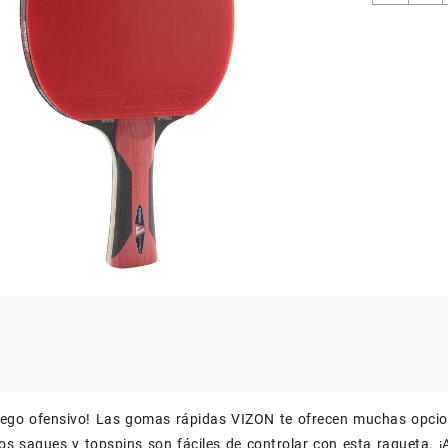
attack
canti
juego ofensivo! Las gomas rápidas VIZON te ofrecen muchas opcio
os saques y topspins son fáciles de controlar con esta raqueta.