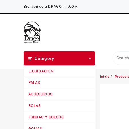
Saltar
Bienvenido a DRAGO-TT.COM
al
contenido
Category
LIQUIDACION
Inicio
Product
PALAS
ACCESORIOS
BOLAS
FUNDAS Y BOLSOS
GOMAS