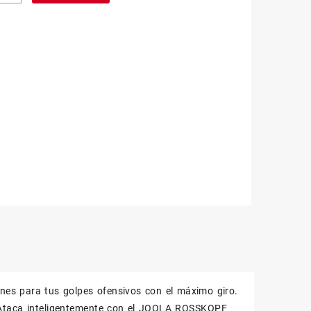
original
actual
dad
era:
es:
24,90 €.
20,00 €.
nes para tus golpes ofensivos con el máximo giro.
 ¡Ataca inteligentemente con el JOOLA ROSSKOPF