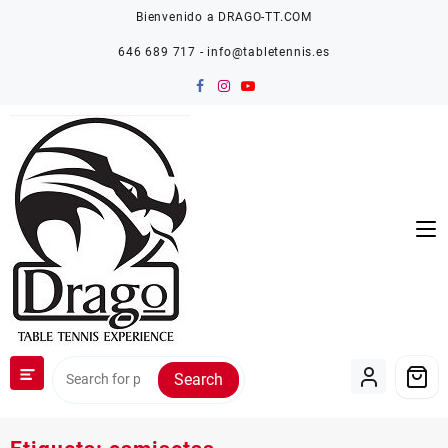
Saltar
Bienvenido a DRAGO-TT.COM
al
contenido
646 689 717 - info@tabletennis.es
Search