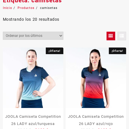
Etiqueta:
camisetas
Inicio
Productos
camisetas
Ordenado
Mostrando los 20 resultados
por
los
últimos
¡Oferta!
¡Oferta!
JOOLA Camiseta Competition
JOOLA Camiseta Competition
26 LADY azul/turquesa
26 LADY azul/rojo