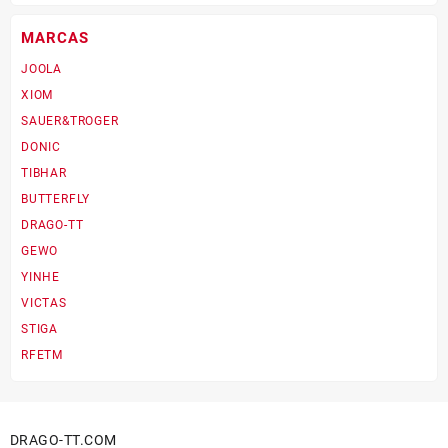
variantes.
Las
MARCAS
opciones
JOOLA
se
XIOM
pueden
elegir
SAUER&TROGER
en
DONIC
la
TIBHAR
página
BUTTERFLY
de
producto
DRAGO-TT
GEWO
YINHE
VICTAS
STIGA
RFETM
DRAGO-TT.COM