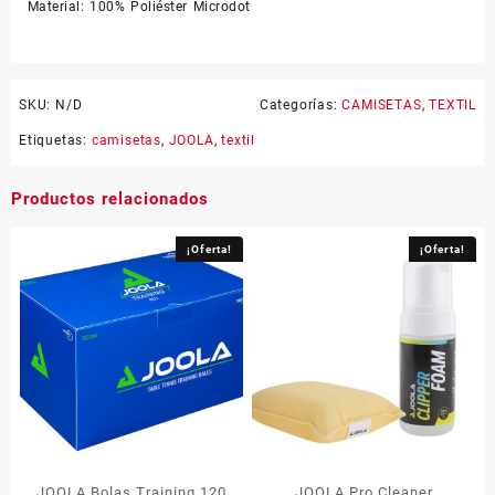
Material: 100% Poliéster Microdot
SKU:
N/D
Categorías:
CAMISETAS
,
TEXTIL
Etiquetas:
camisetas
,
JOOLA
,
textil
Productos relacionados
¡Oferta!
¡Oferta!
JOOLA Bolas Training 120
JOOLA Pro Cleaner