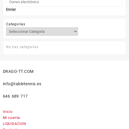
Las
Las
Enviar
opciones
opciones
se
se
Categorías
pueden
pueden
elegir
elegir
en
en
la
la
No hay categorías
página
página
de
de
producto
producto
DRAGO-TT.COM
info@tabletennis.es
646 689 717
Inicio
Mi cuenta
LIQUIDACION