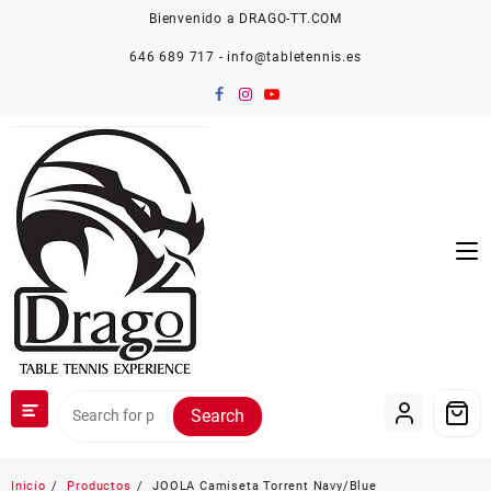
Saltar
Bienvenido a DRAGO-TT.COM
al
contenido
646 689 717 - info@tabletennis.es
Search
Inicio
Productos
JOOLA Camiseta Torrent Navy/Blue