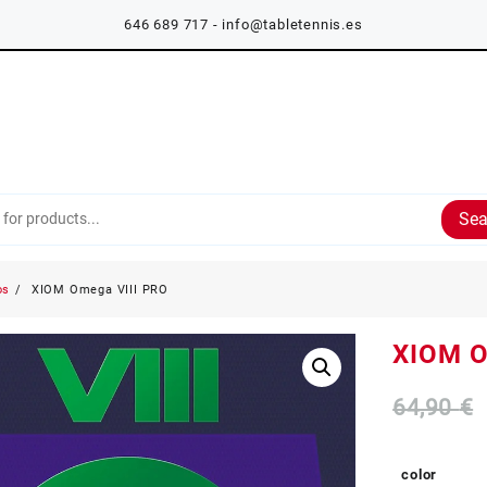
646 689 717 - info@tabletennis.es
Sea
os
XIOM Omega VIII PRO
XIOM O
64,90
€
color