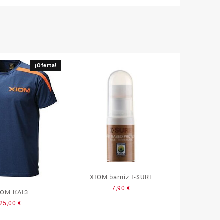
¡Oferta!
XIOM barniz I-SURE
7,90
€
IOM KAI3
25,00
€