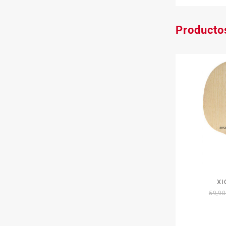
Producto
XI
59,9