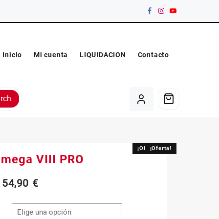
Inicio
Mi cuenta
LIQUIDACION
Contacto
rch
¡Oferta!
¡Oferta!
mega VIII PRO
El
El
54,90
€
precio
precio