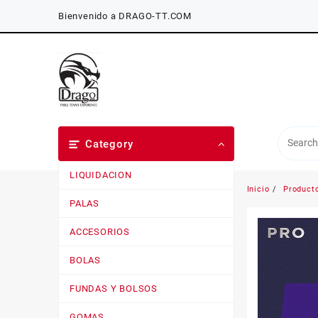
Saltar
Bienvenido a DRAGO-TT.COM
al
contenido
Category
LIQUIDACION
Inicio
Product
PALAS
ACCESORIOS
BOLAS
FUNDAS Y BOLSOS
GOMAS