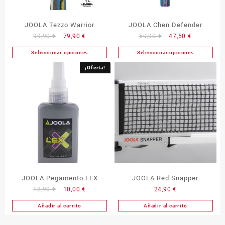
JOOLA Tezzo Warrior
JOOLA Chen Defender
El
El
El
El
99,90
€
79,90
€
59,90
€
47,50
€
precio
precio
precio
precio
Seleccionar opciones
Seleccionar opciones
Este
Este
original
actual
original
actual
producto
producto
era:
es:
era:
es:
¡Oferta!
tiene
tiene
99,90 €.
79,90 €.
59,90 €.
47,50 €.
múltiples
múltiples
variantes.
variantes.
Las
Las
opciones
opciones
se
se
pueden
pueden
elegir
elegir
en
en
la
la
JOOLA Pegamento LEX
JOOLA Red Snapper
página
página
El
El
12,90
€
10,00
€
24,90
€
de
de
precio
precio
producto
producto
Añadir al carrito
Añadir al carrito
original
actual
era:
es: