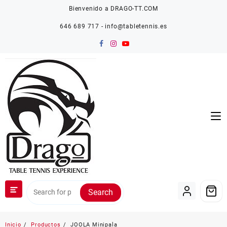
Saltar
Bienvenido a DRAGO-TT.COM
al
contenido
646 689 717 - info@tabletennis.es
Search
Inicio
Productos
JOOLA Minipala