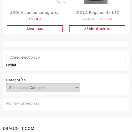
JOOLA Jumbo autografos
JOOLA Pegamento LEX
El
El
15,90
€
12,90
€
10,00
€
precio
precio
Leer más
Añadir al carrito
original
actual
era:
es:
12,90 €.
10,00 €.
Enviar
Categorías
No hay categorías
DRAGO-TT.COM