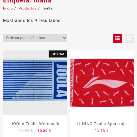
Etiqueta:
toalla
Inicio
Productos
toalla
Ordenado
Mostrando los 9 resultados
por
los
últimos
¡Oferta!
JOOLA Toalla Wordmark
LI NING Toalla Sport roja
El
El
17,90
€
15,50
€
15,15
€
precio
precio