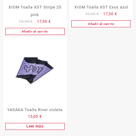
XIOM Toalla XST Stripe 25
XIOM Toalla XST Exos azul
El
El
19,90
€
17,50
€
pink
precio
precio
El
El
19,90
€
17,50
€
Añadir al carrito
original
actual
precio
precio
Añadir al carrito
era:
es:
original
actual
19,90 €.
17,50 €.
era:
es:
19,90 €.
17,50 €.
YASAKA Toalla River violeta
15,00
€
Leer más