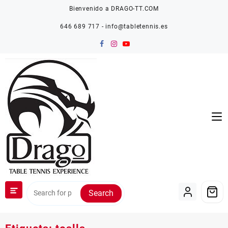
Saltar
Bienvenido a DRAGO-TT.COM
al
contenido
646 689 717 - info@tabletennis.es
Search