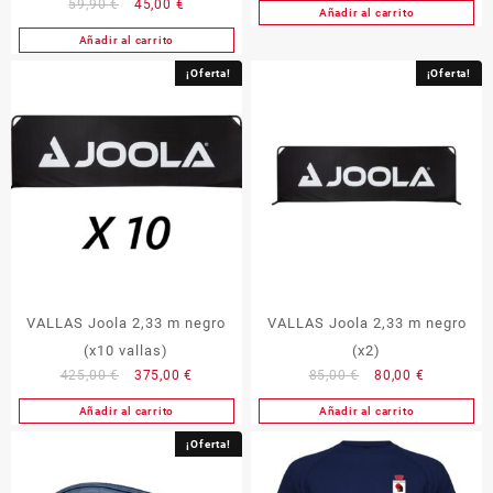
El
El
59,90
€
45,00
€
Añadir al carrito
original
actual
precio
precio
Añadir al carrito
era:
es:
original
actual
35,90 €.
32,50 €.
era:
es:
¡Oferta!
¡Oferta!
59,90 €.
45,00 €.
VALLAS Joola 2,33 m negro
VALLAS Joola 2,33 m negro
(x10 vallas)
(x2)
El
El
El
El
425,00
€
375,00
€
85,00
€
80,00
€
precio
precio
precio
precio
Añadir al carrito
Añadir al carrito
original
actual
original
actual
era:
es:
era:
es:
¡Oferta!
425,00 €.
375,00 €.
85,00 €.
80,00 €.