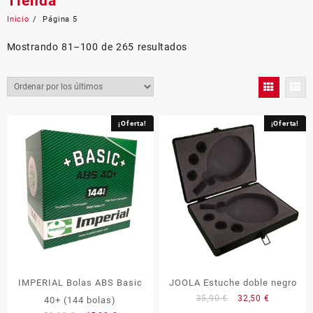
Tienda
Inicio
Página 5
Ordenado
Mostrando 81–100 de 265 resultados
por
los
últimos
¡Oferta!
¡Oferta!
IMPERIAL Bolas ABS Basic
JOOLA Estuche doble negro
El
El
35,90
€
32,50
€
40+ (144 bolas)
precio
precio