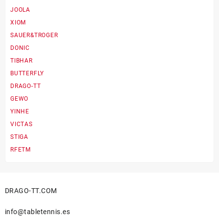
elegir
JOOLA
en
XIOM
la
SAUER&TROGER
página
de
DONIC
producto
TIBHAR
BUTTERFLY
DRAGO-TT
GEWO
YINHE
VICTAS
STIGA
RFETM
DRAGO-TT.COM
info@tabletennis.es