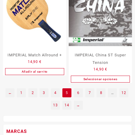
la
página
de
producto
IMPERIAL Match Allround +
IMPERIAL China ST Super
14,90
€
Tension
14,90
€
Añadir al carrito
Seleccionar opciones
Este
producto
←
1
2
3
4
5
6
7
8
…
12
tiene
múltiples
13
14
→
variantes.
Las
opciones
se
MARCAS
pueden