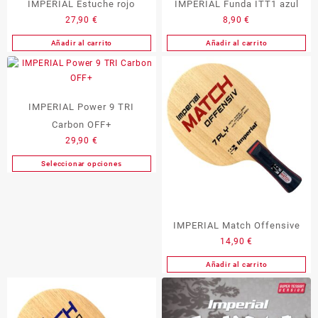
de
IMPERIAL Estuche rojo
IMPERIAL Funda ITT1 azul
producto
27,90
€
8,90
€
Añadir al carrito
Añadir al carrito
IMPERIAL Power 9 TRI
Carbon OFF+
29,90
€
Seleccionar opciones
Este
producto
tiene
múltiples
IMPERIAL Match Offensive
variantes.
14,90
€
Las
opciones
Añadir al carrito
se
pueden
elegir
en