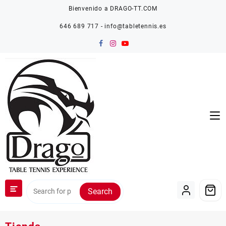
Saltar
Bienvenido a DRAGO-TT.COM
al
contenido
646 689 717 - info@tabletennis.es
Search