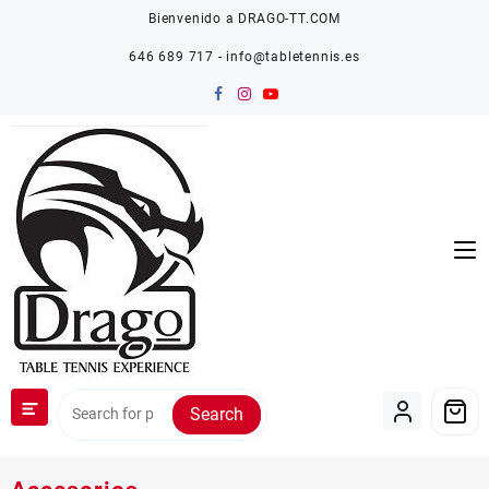
Saltar
Bienvenido a DRAGO-TT.COM
al
contenido
646 689 717 - info@tabletennis.es
Search